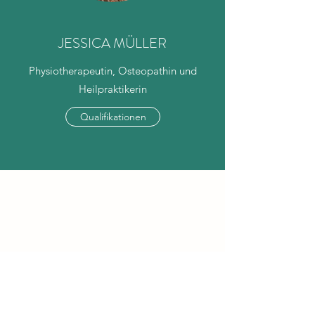
JESSICA MÜLLER
Physiotherapeutin, Osteopathin und
Heilpraktikerin
Qualifikationen
ÖFFNUNGSZEITEN
Termine nach telefonischer
Vereinbarung!