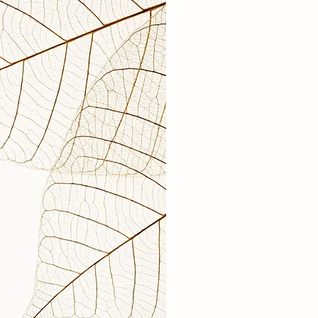
Viele gesetzlichen Kran
mittlerweile einen Teil 
Behandlung.
Private Krankenkassen, w
übernehmen in der Rege
Bitte informieren Sie si
Krankenkasse! Die Bezu
Kasse variieren.
Eine Übersicht finden Sie
https://www.osteokompa
krankenkassen.html