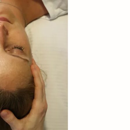
BEHANDLUNG
Das Erstgespräch mit B
Dauer von 60 Minuten. 
dauern ca. 60 Minuten.
Zuerst findet eine ausfü
folgt eine körperliche 
Anschluss die Behandlu
Die Häufigkeit und der
Behandlungen können j
variieren. Dies richtet s
Ausprägung Ihrer Besch
3-4 Behandlungen benöt